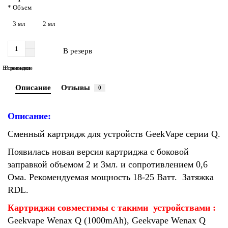
* Объем
3 мл
2 мл
В резерв
В сравнение
В закладки
Описание
Отзывы
0
Описание:
Сменный картридж для устройств GeekVape серии Q.
Появилась новая версия картриджа с боковой
заправкой объемом 2 и 3мл. и сопротивлением 0,6
Ома. Рекомендуемая мощность 18-25 Ватт.
Затяжка
RDL.
Картриджи совместимы с такими устройствами :
Geekvape Wenax Q (1000mAh), Geekvape Wenax Q