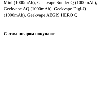
Mini (1000mAh), Geekvape Sonder Q (1000mAh),
Geekvape AQ (1000mAh), Geekvape Digi-Q
(1000mAh), Geekvape AEGIS HERO Q
С этим товаром покупают
Лидер продаж!
Geek Vape Wenax Q Pro 1200 mAh - оригинал
1480р.
В резерв
Лидер продаж!
Geek Vape Aegis Hero Q 1300 mAh - оригинал