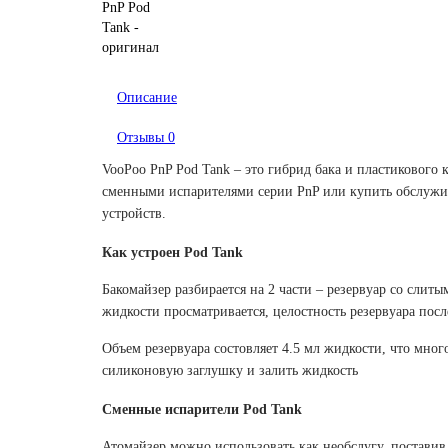
Описание
Отзывы
0
VooPoo PnP Pod Tank – это гибрид бака и пластиковог
сменными испарителями серии PnP или купить обслужив
устройств.
Как устроен Pod Tank
Бакомайзер разбирается на 2 части – резервуар со слит
жидкости просматривается, целостность резервуара пос
Объем резервуара состовляет 4.5 мл жидкости, что мног
силиконовую заглушку и залить жидкость
Сменные испарители Pod Tank
Атомайзер можно использовать как необслугу, поставив 