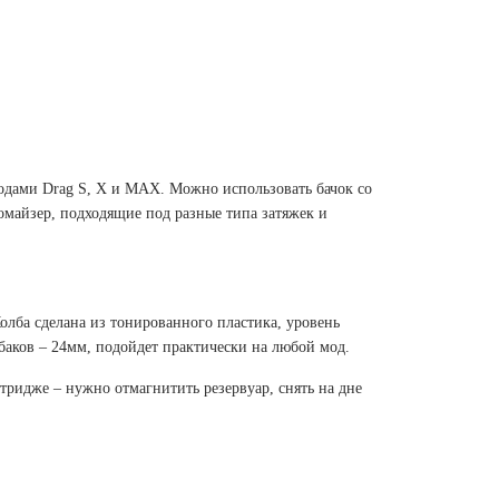
одами Drag S, X и MAX. Можно использовать бачок со
омайзер, подходящие под разные типа затяжек и
олба сделана из тонированного пластика, уровень
баков – 24мм, подойдет практически на любой мод.
ртридже – нужно отмагнитить резервуар, снять на дне