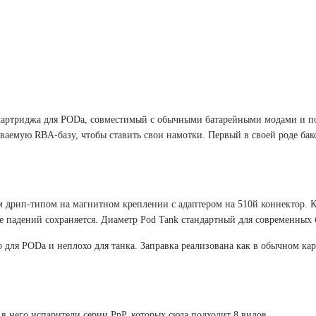
о картриджа для PODа, совместимый с обычными батарейными модами и п
аемую RBA-базу, чтобы ставить свои намотки. Первый в своей роде бак
ым дрип-типом на магнитном креплении с адаптером на 510й коннектор. К
ле падений сохраняется. Диаметр Pod Tank стандартный для современных 
о для PODа и неплохо для танка. Заправка реализована как в обычном ка
в него испарители серии PnP, которых сюда подходит 8 видов.