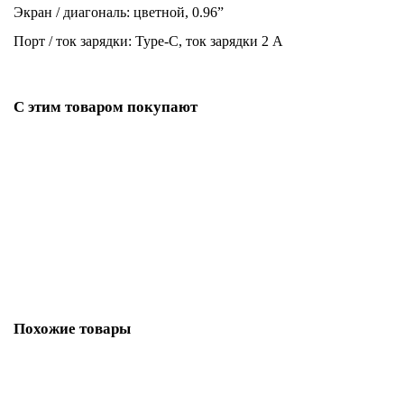
Экран / диагональ: цветной, 0.96”
Порт / ток зарядки: Type-C, ток зарядки 2 А
С этим товаром покупают
Лидер продаж!
Картридж Vaporesso Vibe Series 0.8 Ом 4,5 мл
250р.
В резерв
Похожие товары
Лидер продаж!