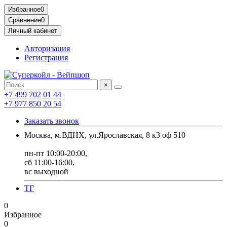
Комплектующие для компьютера
Избранное
0
Сравнение
0
Личный кабинет
Авторизация
Регистрация
×
+7 499 702 01 44
+7 977 850 20 54
Заказать звонок
Москва, м.ВДНХ, ул.Ярославская, 8 к3 оф 510
пн-пт 10:00-20:00,
сб 11:00-16:00,
вс выходной
ТГ
0
Избранное
0