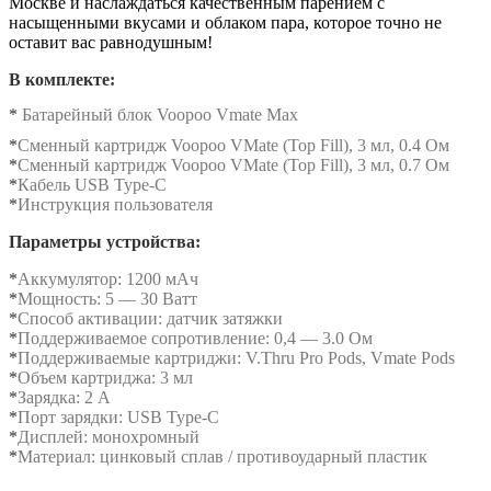
Москве и наслаждаться качественным парением с
насыщенными вкусами и облаком пара, которое точно не
оставит вас равнодушным!
В комплекте:
*
Батарейный блок Voopoo Vmate Max
*
Сменный картридж Voopoo VMate (Top Fill), 3 мл, 0.4 Ом
*
Сменный картридж Voopoo VMate (Top Fill), 3 мл, 0.7 Ом
*
Кабель USB Type-C
*
Инструкция пользователя
Параметры устройства:
*
Аккумулятор: 1200 мАч
*
Мощность: 5 — 30 Ватт
*
Способ активации: датчик затяжки
*
Поддерживаемое сопротивление: 0,4 — 3.0 Ом
*
Поддерживаемые картриджи: V.Thru Pro Pods, Vmate Pods
*
Объем картриджа: 3 мл
*
Зарядка: 2 А
*
Порт зарядки: USB Type-C
*
Дисплей: монохромный
*
Материал: цинковый сплав / противоударный пластик